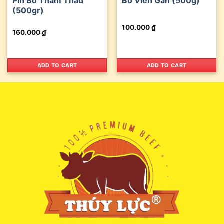
Pín Bò Thẩm Thấu
Bò Viên Gân (500g)
(500gr)
100.000
₫
160.000
₫
ADD TO CART
ADD TO CART