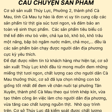
CÂU CHUYỆN SẢN PHẨM
Cơ sở sản xuất Thúy Lực, Phường 2, thành phố Cà
Mau, tỉnh Cà Mau tự hào là đơn vị uy tín cung cấp các
sản phẩm từ thịt gia súc tươi ngon, và đảm bảo an
toàn vệ sinh thực phẩm. Các sản phẩm tiêu biểu có
thể kể đến như bò viên, chả lụa bò, khô bò, khô trâu
một nắng, bắp bò ngâm nước mắm, chả mọc,… đều là
các sản phẩm bán chạy được người dân địa phương
cực kỳ yêu thích.
Để đạt được niềm tin từ khách hàng như hiện tại, cơ sở
sản xuất Thúy Lực khởi đầu từ mong muốn đem những
miếng thịt tươi ngon, chất lượng cao cho người dân Cà
Mau thưởng thức, cơ sở đã lựa chọn những con bò
giống tốt nhất để đem về chăn nuôi tại phường Tân
Xuyên, thành phố Cà Mau theo qui trình khép kín, vừa
tạo thêm công ăn việc làm cho người dân địa phương,
vừa tăng cao chất lượng nguồn thịt. Nhờ quy trình
trên, Cơ sở Thúy Lực đã kiểm soát được chất lượng