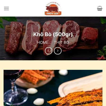
Skip
to
content
Khô Bò (500gr)
HOME
/
THỊT BÒ