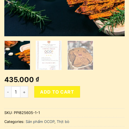
435.000
₫
Khô Bò (500gr) quantity
ADD TO CART
SKU:
PPI825605-1-1
Categories:
Sản phẩm OCOP
,
Thịt bò