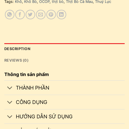
Tags:
Khô
,
Khô Bò
,
OCOP
,
thịt bò
,
Thịt Bò Cà Mau
,
Thuý Lực
DESCRIPTION
REVIEWS (0)
Thông tin sản phẩm
THÀNH PHẦN
CÔNG DỤNG
HƯỚNG DẪN SỬ DỤNG