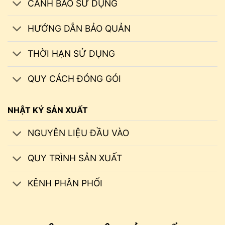
CẢNH BÁO SỬ DỤNG
HƯỚNG DẪN BẢO QUẢN
THỜI HẠN SỬ DỤNG
QUY CÁCH ĐÓNG GÓI
NHẬT KÝ SẢN XUẤT
NGUYÊN LIỆU ĐẦU VÀO
QUY TRÌNH SẢN XUẤT
KÊNH PHÂN PHỐI