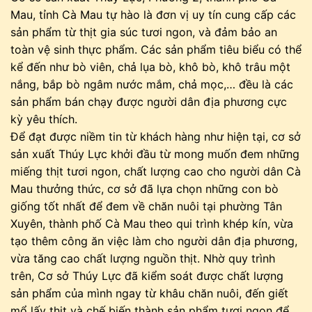
Mau, tỉnh Cà Mau tự hào là đơn vị uy tín cung cấp các
sản phẩm từ thịt gia súc tươi ngon, và đảm bảo an
toàn vệ sinh thực phẩm. Các sản phẩm tiêu biểu có thể
kể đến như bò viên, chả lụa bò, khô bò, khô trâu một
nắng, bắp bò ngâm nước mắm, chả mọc,… đều là các
sản phẩm bán chạy được người dân địa phương cực
kỳ yêu thích.
Để đạt được niềm tin từ khách hàng như hiện tại, cơ sở
sản xuất Thúy Lực khởi đầu từ mong muốn đem những
miếng thịt tươi ngon, chất lượng cao cho người dân Cà
Mau thưởng thức, cơ sở đã lựa chọn những con bò
giống tốt nhất để đem về chăn nuôi tại phường Tân
Xuyên, thành phố Cà Mau theo qui trình khép kín, vừa
tạo thêm công ăn việc làm cho người dân địa phương,
vừa tăng cao chất lượng nguồn thịt. Nhờ quy trình
trên, Cơ sở Thúy Lực đã kiểm soát được chất lượng
sản phẩm của mình ngay từ khâu chăn nuôi, đến giết
mổ lấy thịt và chế biến thành sản phẩm tươi ngon để