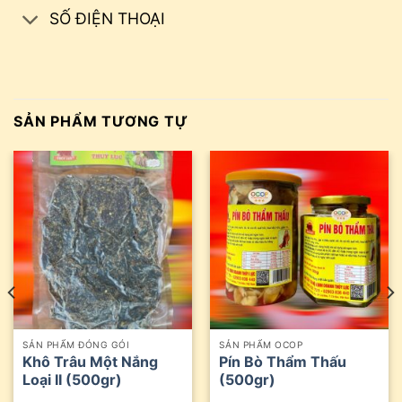
SỐ ĐIỆN THOẠI
SẢN PHẨM TƯƠNG TỰ
SẢN PHẨM ĐÓNG GÓI
SẢN PHẨM OCOP
Khô Trâu Một Nắng
Pín Bò Thẩm Thấu
Loại II (500gr)
(500gr)