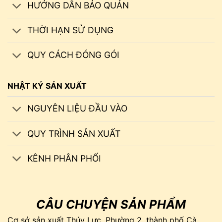
HƯỚNG DẪN BẢO QUẢN
THỜI HẠN SỬ DỤNG
QUY CÁCH ĐÓNG GÓI
NHẬT KÝ SẢN XUẤT
NGUYÊN LIỆU ĐẦU VÀO
QUY TRÌNH SẢN XUẤT
KÊNH PHÂN PHỐI
CÂU CHUYỆN SẢN PHẨM
Cơ sở sản xuất Thúy Lực, Phường 2, thành phố Cà