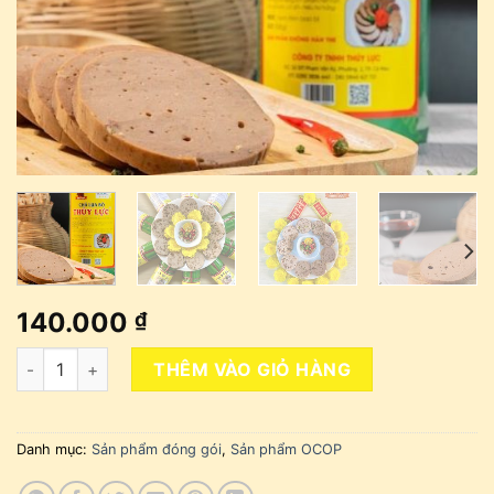
140.000
₫
Chả Lụa Bò (500gr) số lượng
THÊM VÀO GIỎ HÀNG
Danh mục:
Sản phẩm đóng gói
,
Sản phẩm OCOP