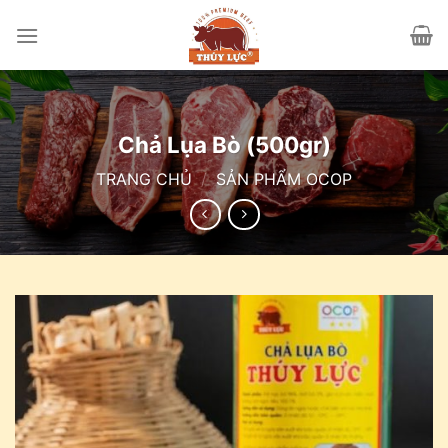
Skip
to
content
Chả Lụa Bò (500gr)
TRANG CHỦ
/
SẢN PHẨM OCOP