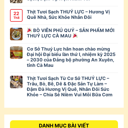
Thịt Tươi Sạch THUÝ LỰC – Hương Vị
22
Quê Nhà, Sức Khỏe Nhân Đôi
Th8
BÒ VIÊN PHÚ QUÝ – SẢN PHẨM MỚI
THUÝ LỰC CÀ MAU
Cơ Sở Thuý Lực hân hoan chào mừng
Đại hội Đại biểu lần thứ I, nhiệm kỳ 2025
– 2030 của Đảng bộ phường An Xuyên,
tỉnh Cà Mau
Thịt Tươi Sạch Từ Cơ Sở THUÝ LỰC –
Trâu, Bò, Bê, Dê & Đặc Sản Tự Làm –
Đậm Đà Hương Vị Quê, Nhân Đôi Sức
Khỏe – Chia Sẻ Niềm Vui Mỗi Bữa Cơm
DANH MỤC BÀI VIẾT