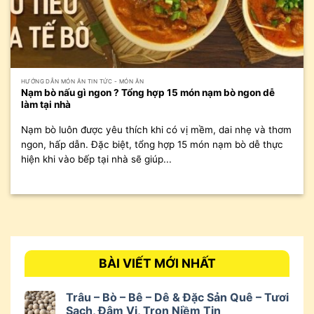
HƯỚNG DẪN MÓN ĂN TIN TỨC - MÓN ĂN
Nạm bò nấu gì ngon ? Tổng hợp 15 món nạm bò ngon dễ
làm tại nhà
Nạm bò luôn được yêu thích khi có vị mềm, dai nhẹ và thơm
ngon, hấp dẫn. Đặc biệt, tổng hợp 15 món nạm bò dễ thực
hiện khi vào bếp tại nhà sẽ giúp...
BÀI VIẾT MỚI NHẤT
Trâu – Bò – Bê – Dê & Đặc Sản Quê – Tươi
Sạch, Đậm Vị, Trọn Niềm Tin