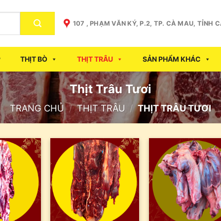
107 , PHẠM VĂN KÝ, P.2, TP. CÀ MAU, TỈNH 
P
THỊT BÒ
THỊT TRÂU
SẢN PHẨM KHÁC
Thịt Trâu Tươi
TRANG CHỦ
/
THỊT TRÂU
/
THỊT TRÂU TƯƠI