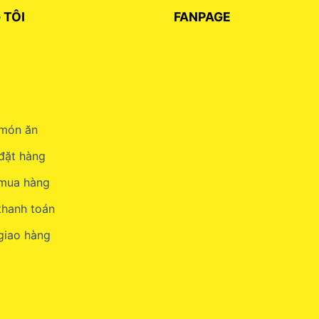
 TÔI
FANPAGE
món ăn
đặt hàng
 mua hàng
thanh toán
giao hàng