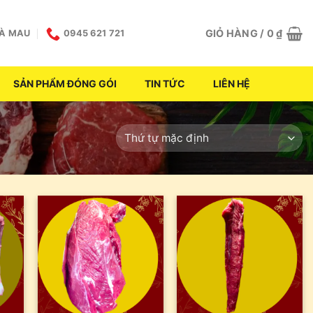
GIỎ HÀNG /
0
₫
CÀ MAU
0945 621 721
SẢN PHẨM ĐÓNG GÓI
TIN TỨC
LIÊN HỆ