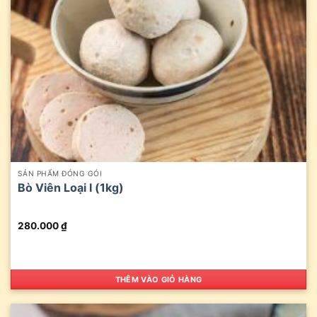
SẢN PHẨM ĐÓNG GÓI
Bò Viên Loại I (1kg)
280.000
₫
THÊM VÀO GIỎ HÀNG