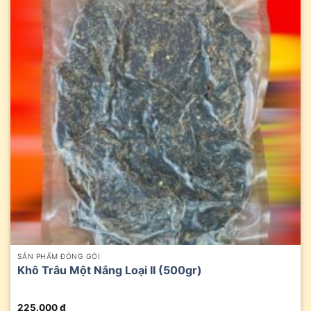
SẢN PHẨM ĐÓNG GÓI
Khô Trâu Một Nắng Loại II (500gr)
225.000
₫