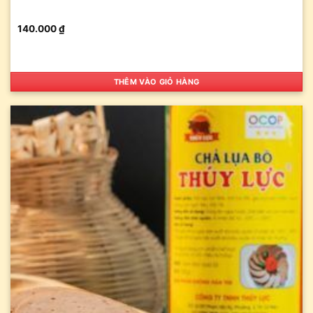
140.000
₫
THÊM VÀO GIỎ HÀNG