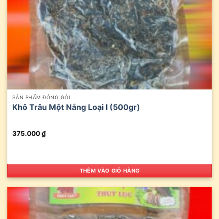
SẢN PHẨM ĐÓNG GÓI
Khô Trâu Một Nắng Loại I (500gr)
375.000
₫
THÊM VÀO GIỎ HÀNG