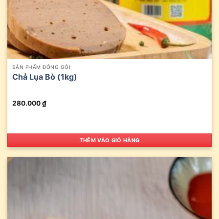
SẢN PHẨM ĐÓNG GÓI
Chả Lụa Bò (1kg)
280.000
₫
THÊM VÀO GIỎ HÀNG