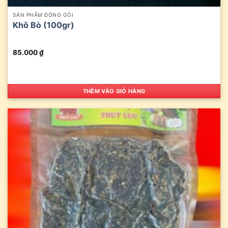
SẢN PHẨM ĐÓNG GÓI
Khô Bò (100gr)
85.000
₫
THÊM VÀO GIỎ HÀNG