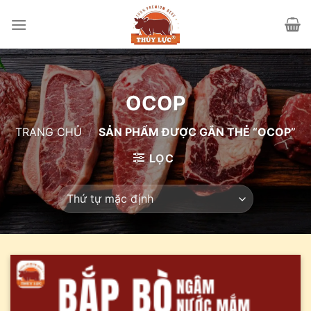
Skip
to
content
OCOP
TRANG CHỦ
/
SẢN PHẨM ĐƯỢC GẮN THẺ “OCOP”
LỌC