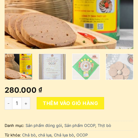
280.000
₫
Chả Lụa Bò (1kg) số lượng
THÊM VÀO GIỎ HÀNG
Danh mục:
Sản phẩm đóng gói
,
Sản phẩm OCOP
,
Thịt bò
Từ khóa:
Chả bò
,
chả lụa
,
Chả lụa bò
,
OCOP