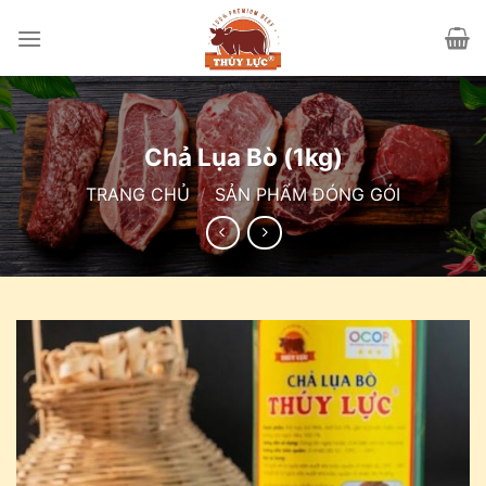
Skip
to
content
Chả Lụa Bò (1kg)
TRANG CHỦ
/
SẢN PHẨM ĐÓNG GÓI