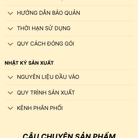
HƯỚNG DẪN BẢO QUẢN
THỜI HẠN SỬ DỤNG
QUY CÁCH ĐÓNG GÓI
NHẬT KÝ SẢN XUẤT
NGUYÊN LIỆU ĐẦU VÀO
QUY TRÌNH SẢN XUẤT
KÊNH PHÂN PHỐI
CÂU CHUYỆN SẢN PHẨM