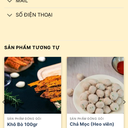
MAIL
SỐ ĐIỆN THOẠI
SẢN PHẨM TƯƠNG TỰ
SẢN PHẨM ĐÓNG GÓI
SẢN PHẨM ĐÓNG GÓI
Chả Mọc (Heo viên)
Khô Bò 100gr