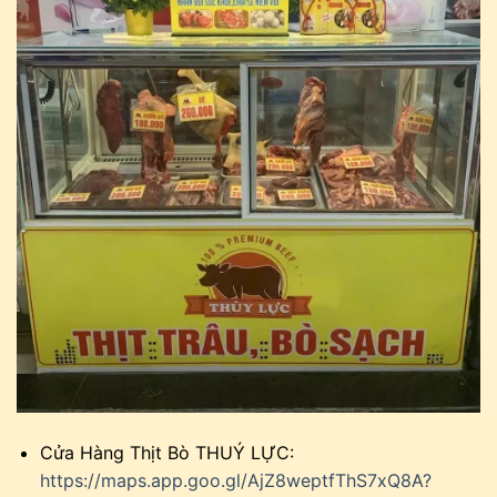
Cửa Hàng Thịt Bò THUÝ LỰC:
https://maps.app.goo.gl/AjZ8weptfThS7xQ8A?