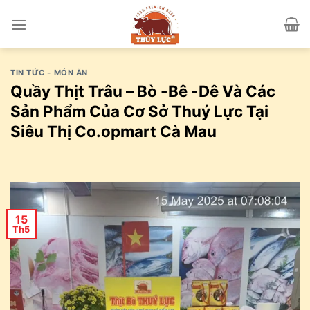
Skip
to
content
TIN TỨC - MÓN ĂN
Quầy Thịt Trâu – Bò -Bê -Dê Và Các
Sản Phẩm Của Cơ Sở Thuý Lực Tại
Siêu Thị Co.opmart Cà Mau
15
Th5