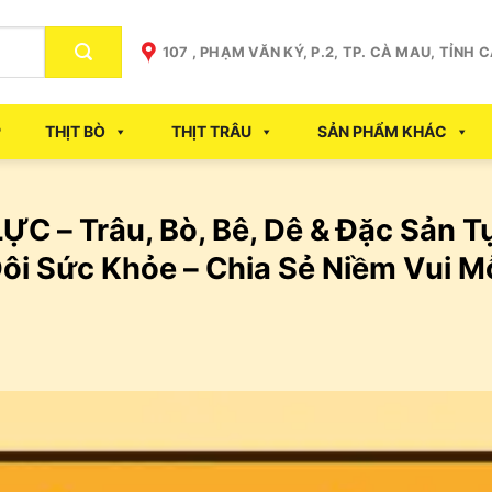
107 , PHẠM VĂN KÝ, P.2, TP. CÀ MAU, TỈNH 
P
THỊT BÒ
THỊT TRÂU
SẢN PHẨM KHÁC
ỰC – Trâu, Bò, Bê, Dê & Đặc Sản 
ôi Sức Khỏe – Chia Sẻ Niềm Vui M