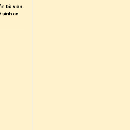
sản
bò viên,
ệ sinh an