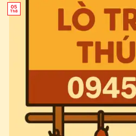
05
Th8