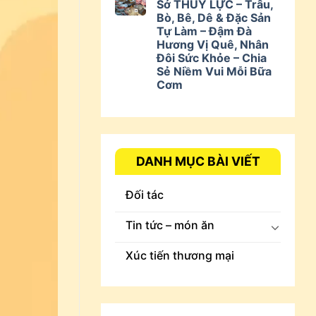
Sở THUÝ LỰC – Trâu,
Bò, Bê, Dê & Đặc Sản
Tự Làm – Đậm Đà
Hương Vị Quê, Nhân
Đôi Sức Khỏe – Chia
Sẻ Niềm Vui Mỗi Bữa
Cơm
DANH MỤC BÀI VIẾT
Đối tác
Tin tức – món ăn
Xúc tiến thương mại