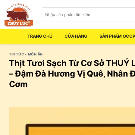
Skip
Tìm
to
kiếm:
content
TRANG CHỦ
CỬA HÀNG
SẢN PHẨM OCO
TIN TỨC - MÓN ĂN
Thịt Tươi Sạch Từ Cơ Sở THUÝ L
– Đậm Đà Hương Vị Quê, Nhân Đ
Cơm