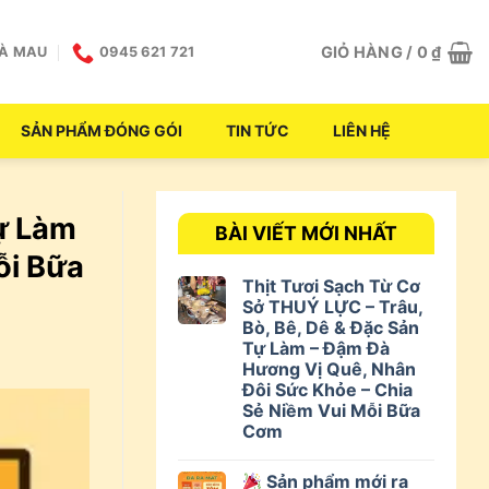
GIỎ HÀNG /
0
₫
CÀ MAU
0945 621 721
SẢN PHẨM ĐÓNG GÓI
TIN TỨC
LIÊN HỆ
Tự Làm
BÀI VIẾT MỚI NHẤT
ỗi Bữa
Thịt Tươi Sạch Từ Cơ
Sở THUÝ LỰC – Trâu,
Bò, Bê, Dê & Đặc Sản
Tự Làm – Đậm Đà
Hương Vị Quê, Nhân
Đôi Sức Khỏe – Chia
Sẻ Niềm Vui Mỗi Bữa
Cơm
Sản phẩm mới ra