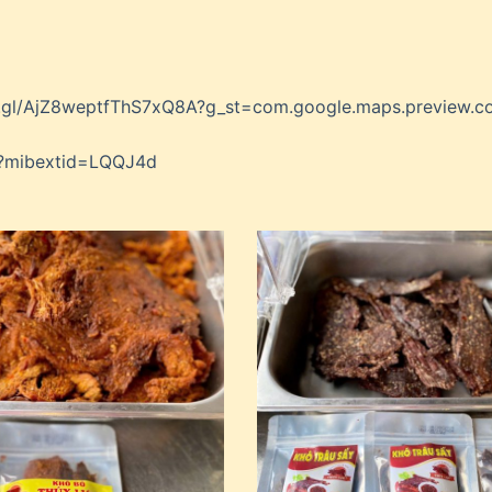
o.gl/AjZ8weptfThS7xQ8A?g_st=com.google.maps.preview.c
c?mibextid=LQQJ4d