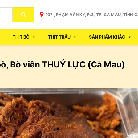
107 , PHẠM VĂN KÝ, P.2, TP. CÀ MAU, TỈNH 
P
THỊT BÒ
THỊT TRÂU
SẢN PHẨM KHÁC
 bò, Bò viên THUÝ LỰC (Cà Mau)