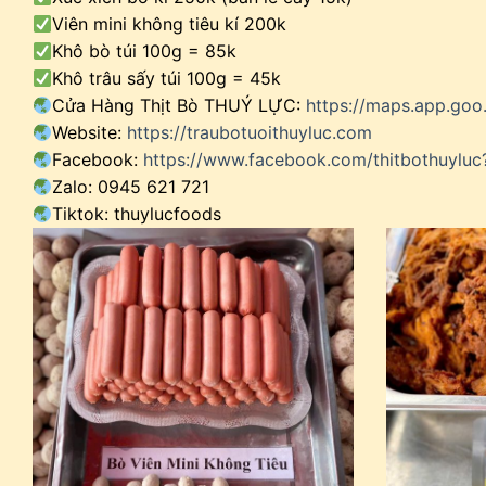
Viên mini không tiêu kí 200k
Khô bò túi 100g = 85k
Khô trâu sấy túi 100g = 45k
Cửa Hàng Thịt Bò THUÝ LỰC:
https://maps.app.go
Website:
https://traubotuoithuyluc.com
Facebook:
https://www.facebook.com/thitbothuylu
Zalo: 0945 621 721
Tiktok: thuylucfoods