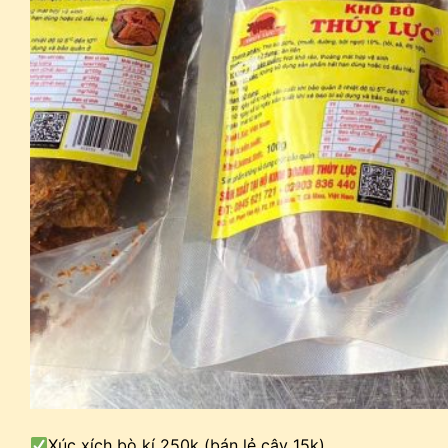
Xúc xích bò kí 250k (bán lẻ cây 15k)