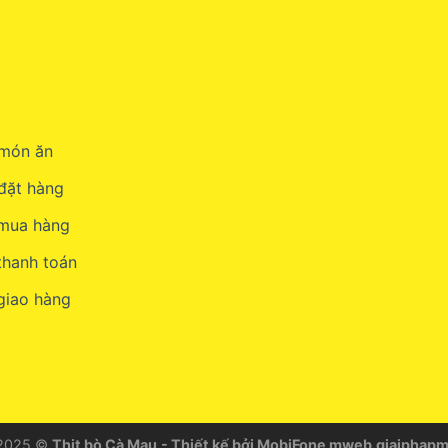
món ăn
đặt hàng
 mua hàng
thanh toán
giao hàng
 2025 ©
Thịt bò Cà Mau
- Thiết kế bởi MobiFone
mweb.giaiphapm