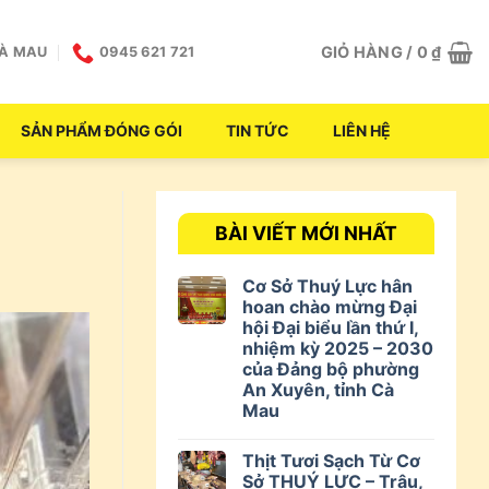
GIỎ HÀNG /
0
₫
CÀ MAU
0945 621 721
SẢN PHẨM ĐÓNG GÓI
TIN TỨC
LIÊN HỆ
BÀI VIẾT MỚI NHẤT
Cơ Sở Thuý Lực hân
hoan chào mừng Đại
hội Đại biểu lần thứ I,
nhiệm kỳ 2025 – 2030
của Đảng bộ phường
An Xuyên, tỉnh Cà
Mau
Thịt Tươi Sạch Từ Cơ
Sở THUÝ LỰC – Trâu,