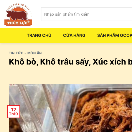
Skip
Tìm
to
kiếm:
content
TRANG CHỦ
CỬA HÀNG
SẢN PHẨM OCO
TIN TỨC - MÓN ĂN
Khô bò, Khô trâu sấy, Xúc xích
12
Th10