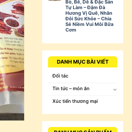
Bò, Bê, Dê & Đặc Sản
Tự Làm – Đậm Đà
Hương Vị Quê, Nhân
Đôi Sức Khỏe – Chia
Sẻ Niềm Vui Mỗi Bữa
Cơm
DANH MỤC BÀI VIẾT
Đối tác
Tin tức – món ăn
Xúc tiến thương mại