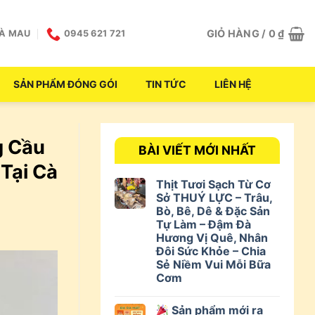
GIỎ HÀNG /
0
₫
CÀ MAU
0945 621 721
SẢN PHẨM ĐÓNG GÓI
TIN TỨC
LIÊN HỆ
g Cầu
BÀI VIẾT MỚI NHẤT
Tại Cà
Thịt Tươi Sạch Từ Cơ
Sở THUÝ LỰC – Trâu,
Bò, Bê, Dê & Đặc Sản
Tự Làm – Đậm Đà
Hương Vị Quê, Nhân
Đôi Sức Khỏe – Chia
Sẻ Niềm Vui Mỗi Bữa
Cơm
Sản phẩm mới ra