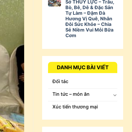
Sở THUÝ LỰC – Trâu,
Bò, Bê, Dê & Đặc Sản
Tự Làm – Đậm Đà
Hương Vị Quê, Nhân
Đôi Sức Khỏe – Chia
Sẻ Niềm Vui Mỗi Bữa
Cơm
DANH MỤC BÀI VIẾT
Đối tác
Tin tức – món ăn
Xúc tiến thương mại