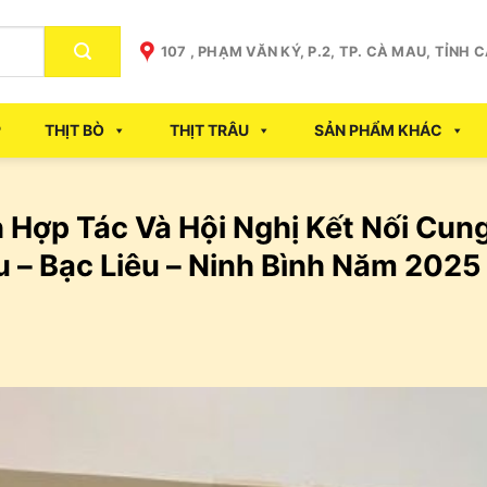
107 , PHẠM VĂN KÝ, P.2, TP. CÀ MAU, TỈNH 
P
THỊT BÒ
THỊT TRÂU
SẢN PHẨM KHÁC
 Hợp Tác Và Hội Nghị Kết Nối Cun
 – Bạc Liêu – Ninh Bình Năm 2025 