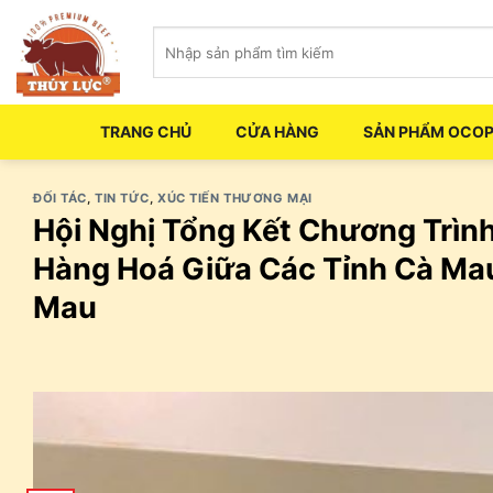
Skip
Tìm
to
kiếm:
content
TRANG CHỦ
CỬA HÀNG
SẢN PHẨM OCO
ĐỐI TÁC
,
TIN TỨC
,
XÚC TIẾN THƯƠNG MẠI
Hội Nghị Tổng Kết Chương Trình
Hàng Hoá Giữa Các Tỉnh Cà Mau
Mau