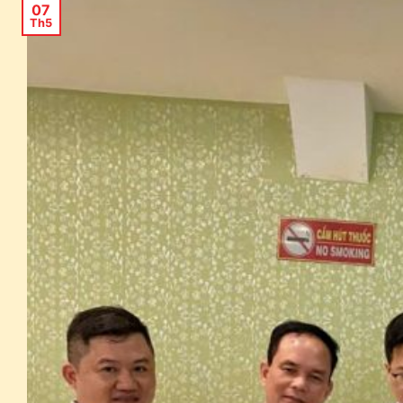
07
Th5