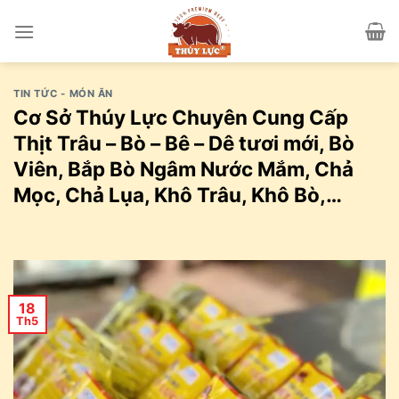
Skip
to
content
TIN TỨC - MÓN ĂN
Cơ Sở Thúy Lực Chuyên Cung Cấp
Thịt Trâu – Bò – Bê – Dê tươi mới, Bò
Viên, Bắp Bò Ngâm Nước Mắm, Chả
Mọc, Chả Lụa, Khô Trâu, Khô Bò,…
18
Th5