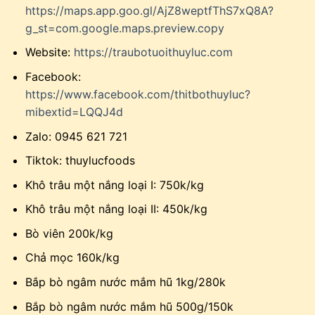
https://maps.app.goo.gl/AjZ8weptfThS7xQ8A?
g_st=com.google.maps.preview.copy
Website:
https://traubotuoithuyluc.com
Facebook:
https://www.facebook.com/thitbothuyluc?
mibextid=LQQJ4d
Zalo: 0945 621 721
Tiktok: thuylucfoods
Khô trâu một nắng loại I: 750k/kg
Khô trâu một nắng loại II: 450k/kg
Bò viên 200k/kg
Chả mọc 160k/kg
Bắp bò ngâm nước mắm hũ 1kg/280k
Bắp bò ngâm nước mắm hũ 500g/150k