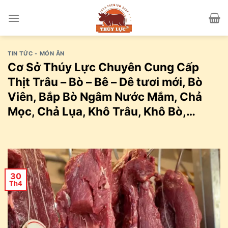
Skip
to
content
TIN TỨC - MÓN ĂN
Cơ Sở Thúy Lực Chuyên Cung Cấp
Thịt Trâu – Bò – Bê – Dê tươi mới, Bò
Viên, Bắp Bò Ngâm Nước Mắm, Chả
Mọc, Chả Lụa, Khô Trâu, Khô Bò,…
30
Th4