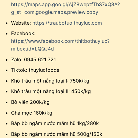
https://maps.app.goo.gl/AjZ8weptfThS7xQ8A?
g_st=com.google.maps.preview.copy
Website:
https://traubotuoithuyluc.com
Facebook:
https://www.facebook.com/thitbothuyluc?
mibextid=LQQJ4d
Zalo: 0945 621 721
Tiktok: thuylucfoods
Khô trâu một nắng loại I: 750k/kg
Khô trâu một nắng loại II: 450k/kg
Bò viên 200k/kg
Chả mọc 160k/kg
Bắp bò ngâm nước mắm hũ 1kg/280k
Bắp bò ngâm nước mắm hũ 500g/150k