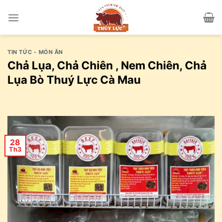
Skip
to
content
TIN TỨC - MÓN ĂN
Chả Lụa, Chả Chiên , Nem Chiên, Chả
Lụa Bò Thuý Lực Cà Mau
28
Th3