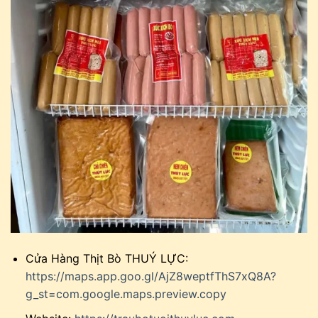
Cửa Hàng Thịt Bò THUÝ LỰC:
https://maps.app.goo.gl/AjZ8weptfThS7xQ8A?
g_st=com.google.maps.preview.copy