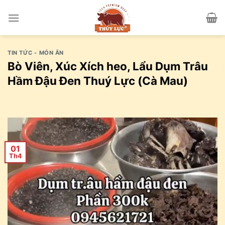
Skip
to
content
TIN TỨC - MÓN ĂN
Bò Viên, Xúc Xích heo, Lẩu Dụm Trâu
Hầm Đậu Đen Thuý Lực (Cà Mau)
01
Th4