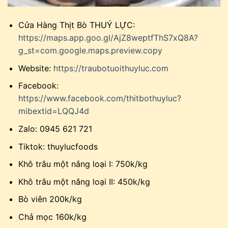
Cửa Hàng Thịt Bò THUÝ LỰC:
https://maps.app.goo.gl/AjZ8weptfThS7xQ8A?
g_st=com.google.maps.preview.copy
Website:
https://traubotuoithuyluc.com
Facebook:
https://www.facebook.com/thitbothuyluc?
mibextid=LQQJ4d
Zalo: 0945 621 721
Tiktok: thuylucfoods
Khô trâu một nắng loại I: 750k/kg
Khô trâu một nắng loại II: 450k/kg
Bò viên 200k/kg
Chả mọc 160k/kg