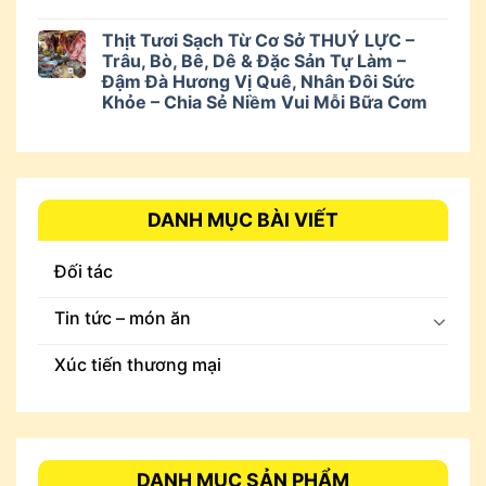
Thịt Tươi Sạch Từ Cơ Sở THUÝ LỰC –
Trâu, Bò, Bê, Dê & Đặc Sản Tự Làm –
Đậm Đà Hương Vị Quê, Nhân Đôi Sức
Khỏe – Chia Sẻ Niềm Vui Mỗi Bữa Cơm
DANH MỤC BÀI VIẾT
Đối tác
Tin tức – món ăn
Xúc tiến thương mại
DANH MỤC SẢN PHẨM