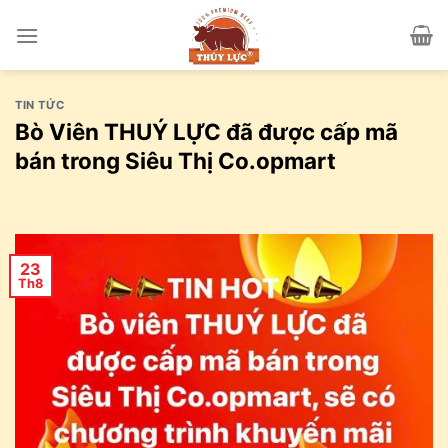
Skip
to
content
TIN TỨC
Bò Viên THUÝ LỰC đã được cấp mã
bán trong Siêu Thị Co.opmart
23
Th8