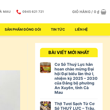
GIỎ HÀNG /
0
₫
CÀ MAU
0945 621 721
SẢN PHẨM ĐÓNG GÓI
TIN TỨC
LIÊN HỆ
BÀI VIẾT MỚI NHẤT
Cơ Sở Thuý Lực hân
hoan chào mừng Đại
hội Đại biểu lần thứ I,
nhiệm kỳ 2025 – 2030
của Đảng bộ phường
An Xuyên, tỉnh Cà
Mau
Thịt Tươi Sạch Từ Cơ
Sở THUÝ LỰC – Trâu,