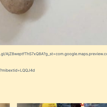
o.gl/AjZ8weptfThS7xQ8A?g_st=com.google.maps.preview.c
uc?mibextid=LQQJ4d