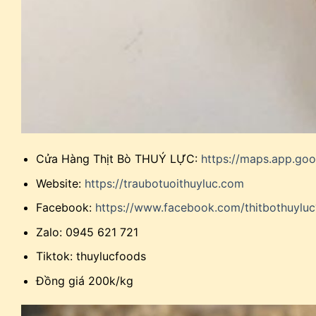
Cửa Hàng Thịt Bò THUÝ LỰC:
https://maps.app.go
Website:
https://traubotuoithuyluc.com
Facebook:
https://www.facebook.com/thitbothuyl
Zalo: 0945 621 721
Tiktok: thuylucfoods
Đồng giá 200k/kg