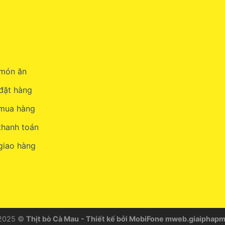
món ăn
đặt hàng
 mua hàng
thanh toán
giao hàng
 2025 ©
Thịt bò Cà Mau
- Thiết kế bởi MobiFone
mweb.giaiphapm