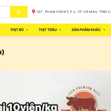
107 , PHẠM VĂN KÝ, P.2, TP. CÀ MAU, TỈNH 
P
THỊT BÒ
THỊT TRÂU
SẢN PHẨM KHÁC
u)