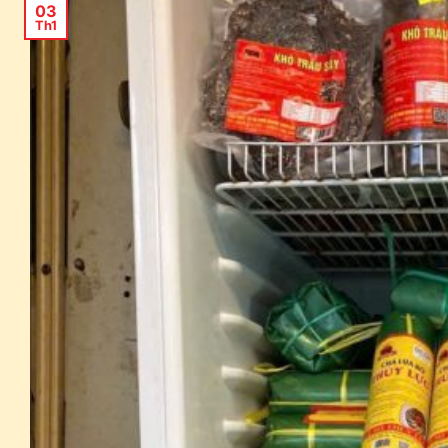
03
Th1