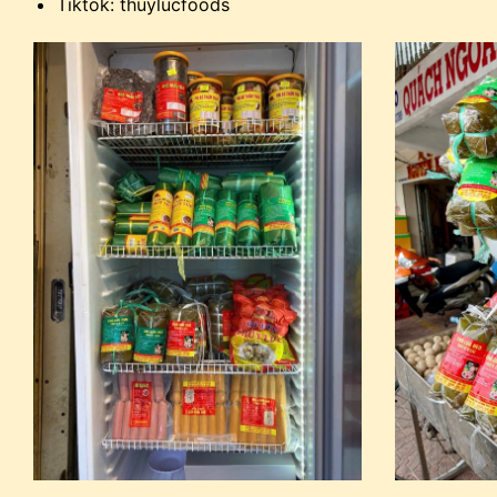
Tiktok: thuylucfoods