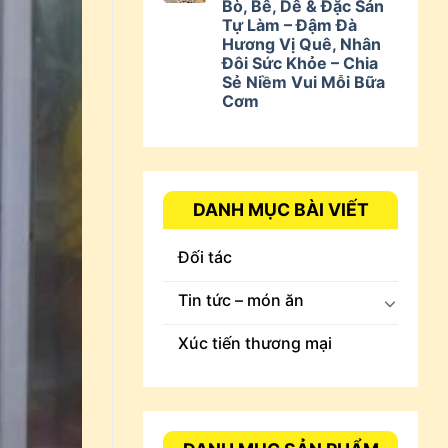
Bò, Bê, Dê & Đặc Sản
Tự Làm – Đậm Đà
Hương Vị Quê, Nhân
Đôi Sức Khỏe – Chia
Sẻ Niềm Vui Mỗi Bữa
Cơm
DANH MỤC BÀI VIẾT
Đối tác
Tin tức – món ăn
Xúc tiến thương mại