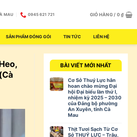
GIỎ HÀNG /
0
₫
CÀ MAU
0945 621 721
SẢN PHẨM ĐÓNG GÓI
TIN TỨC
LIÊN HỆ
 Heo,
BÀI VIẾT MỚI NHẤT
(Cà
Cơ Sở Thuý Lực hân
hoan chào mừng Đại
hội Đại biểu lần thứ I,
nhiệm kỳ 2025 – 2030
của Đảng bộ phường
An Xuyên, tỉnh Cà
Mau
Thịt Tươi Sạch Từ Cơ
Sở THUÝ LỰC – Trâu,