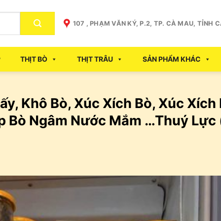
107 , PHẠM VĂN KÝ, P.2, TP. CÀ MAU, TỈNH 
P
THỊT BÒ
THỊT TRÂU
SẢN PHẨM KHÁC
ấy, Khô Bò, Xúc Xích Bò, Xúc Xích
Bắp Bò Ngâm Nước Mắm …Thuý Lực 