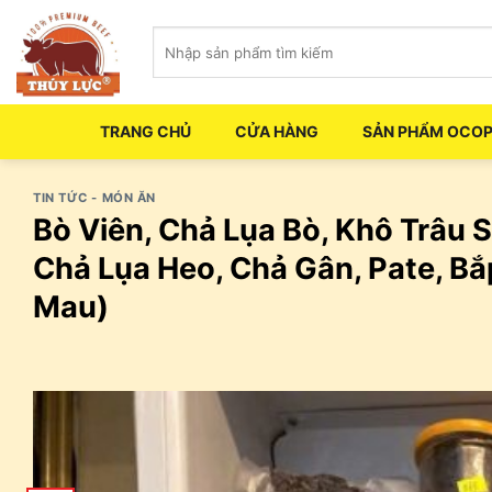
Skip
Tìm
to
kiếm:
content
TRANG CHỦ
CỬA HÀNG
SẢN PHẨM OCO
TIN TỨC - MÓN ĂN
Bò Viên, Chả Lụa Bò, Khô Trâu S
Chả Lụa Heo, Chả Gân, Pate, 
Mau)