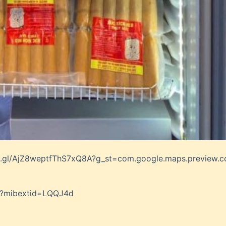
o.gl/AjZ8weptfThS7xQ8A?g_st=com.google.maps.preview.c
uc?mibextid=LQQJ4d