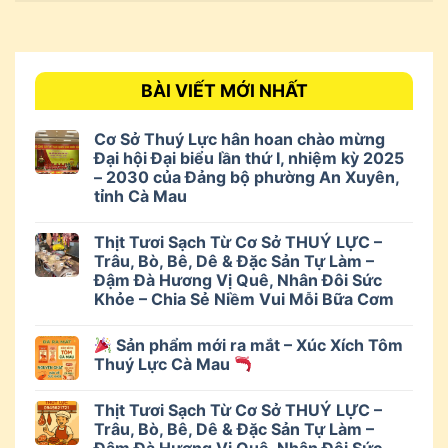
BÀI VIẾT MỚI NHẤT
Cơ Sở Thuý Lực hân hoan chào mừng
Đại hội Đại biểu lần thứ I, nhiệm kỳ 2025
– 2030 của Đảng bộ phường An Xuyên,
tỉnh Cà Mau
Thịt Tươi Sạch Từ Cơ Sở THUÝ LỰC –
Trâu, Bò, Bê, Dê & Đặc Sản Tự Làm –
Đậm Đà Hương Vị Quê, Nhân Đôi Sức
Khỏe – Chia Sẻ Niềm Vui Mỗi Bữa Cơm
Sản phẩm mới ra mắt – Xúc Xích Tôm
Thuý Lực Cà Mau
Thịt Tươi Sạch Từ Cơ Sở THUÝ LỰC –
Trâu, Bò, Bê, Dê & Đặc Sản Tự Làm –