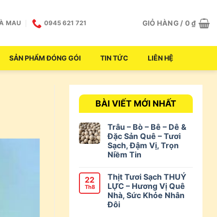
GIỎ HÀNG /
0
₫
CÀ MAU
0945 621 721
SẢN PHẨM ĐÓNG GÓI
TIN TỨC
LIÊN HỆ
BÀI VIẾT MỚI NHẤT
Trâu – Bò – Bê – Dê &
Đặc Sản Quê – Tươi
Sạch, Đậm Vị, Trọn
Niềm Tin
Thịt Tươi Sạch THUÝ
22
LỰC – Hương Vị Quê
Th8
Nhà, Sức Khỏe Nhân
Đôi