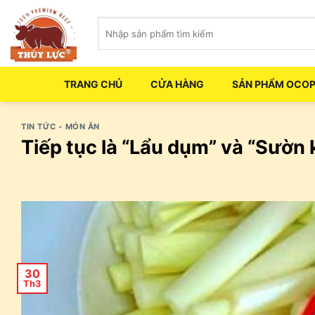
Skip
Tìm
to
kiếm:
content
TRANG CHỦ
CỬA HÀNG
SẢN PHẨM OCO
TIN TỨC - MÓN ĂN
Tiếp tục là “Lẩu dụm” và “Sườn 
30
Th3