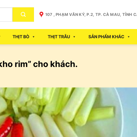
107 , PHẠM VĂN KÝ, P.2, TP. CÀ MAU, TỈNH 
P
THỊT BÒ
THỊT TRÂU
SẢN PHẨM KHÁC
kho rim” cho khách.