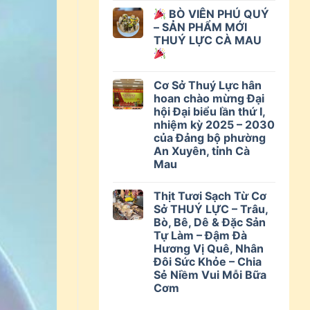
BÒ VIÊN PHÚ QUÝ
– SẢN PHẨM MỚI
THUÝ LỰC CÀ MAU
Cơ Sở Thuý Lực hân
hoan chào mừng Đại
hội Đại biểu lần thứ I,
nhiệm kỳ 2025 – 2030
của Đảng bộ phường
An Xuyên, tỉnh Cà
Mau
Thịt Tươi Sạch Từ Cơ
Sở THUÝ LỰC – Trâu,
Bò, Bê, Dê & Đặc Sản
Tự Làm – Đậm Đà
Hương Vị Quê, Nhân
Đôi Sức Khỏe – Chia
Sẻ Niềm Vui Mỗi Bữa
Cơm