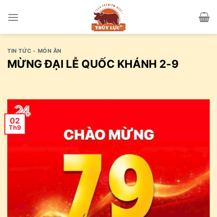
Skip
to
content
TIN TỨC - MÓN ĂN
MỪNG ĐẠI LỄ QUỐC KHÁNH 2-9
02
Th9