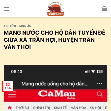
Skip
to
content
TIN TỨC - MÓN ĂN
MANG NƯỚC CHO HỘ DÂN TUYẾN ĐÊ
GIỮA XÃ TRẦN HỢI, HUYỆN TRẦN
VĂN THỜI
12
Th4