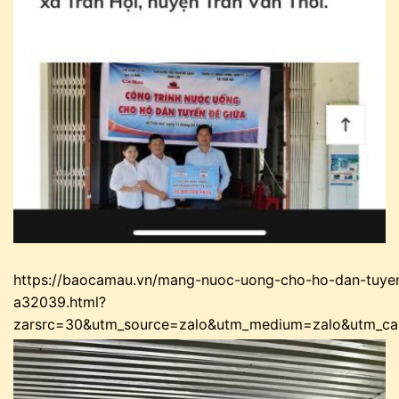
https://baocamau.vn/mang-nuoc-uong-cho-ho-dan-tuye
a32039.html?
zarsrc=30&utm_source=zalo&utm_medium=zalo&utm_ca