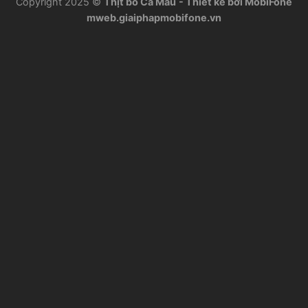
Copyright 2025 ©
Thịt bò Cà Mau
- Thiết kế bởi MobiFone
mweb.giaiphapmobifone.vn