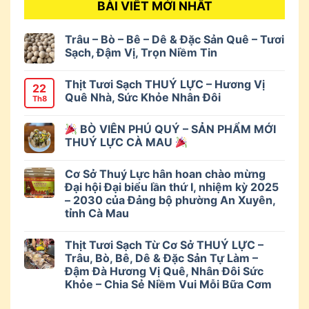
BÀI VIẾT MỚI NHẤT
Trâu – Bò – Bê – Dê & Đặc Sản Quê – Tươi
Sạch, Đậm Vị, Trọn Niềm Tin
Thịt Tươi Sạch THUÝ LỰC – Hương Vị
22
Quê Nhà, Sức Khỏe Nhân Đôi
Th8
BÒ VIÊN PHÚ QUÝ – SẢN PHẨM MỚI
THUÝ LỰC CÀ MAU
Cơ Sở Thuý Lực hân hoan chào mừng
Đại hội Đại biểu lần thứ I, nhiệm kỳ 2025
– 2030 của Đảng bộ phường An Xuyên,
tỉnh Cà Mau
Thịt Tươi Sạch Từ Cơ Sở THUÝ LỰC –
Trâu, Bò, Bê, Dê & Đặc Sản Tự Làm –
Đậm Đà Hương Vị Quê, Nhân Đôi Sức
Khỏe – Chia Sẻ Niềm Vui Mỗi Bữa Cơm