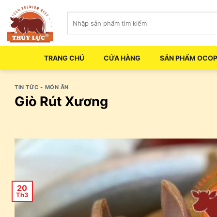
Skip
Tìm
to
kiếm:
content
TRANG CHỦ
CỬA HÀNG
SẢN PHẨM OCO
TIN TỨC - MÓN ĂN
Giò Rút Xương
20
Th3