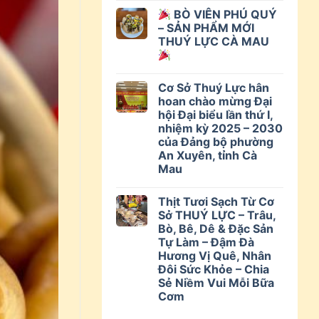
BÒ VIÊN PHÚ QUÝ
– SẢN PHẨM MỚI
THUÝ LỰC CÀ MAU
Cơ Sở Thuý Lực hân
hoan chào mừng Đại
hội Đại biểu lần thứ I,
nhiệm kỳ 2025 – 2030
của Đảng bộ phường
An Xuyên, tỉnh Cà
Mau
Thịt Tươi Sạch Từ Cơ
Sở THUÝ LỰC – Trâu,
Bò, Bê, Dê & Đặc Sản
Tự Làm – Đậm Đà
Hương Vị Quê, Nhân
Đôi Sức Khỏe – Chia
Sẻ Niềm Vui Mỗi Bữa
Cơm