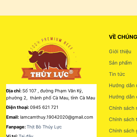
VỀ CHÚNG
Giới thiệu
Sản phẩm
Tin tức
Hướng dẫn 
Địa chỉ:
Số 107 , đường Phạm Văn Ký,
Hướng dẫn 
phường 2, thành phố Cà Mau, tỉnh Cà Mau
Điện thoại:
0945 621 721
Chính sách
Email:
lamcamthuy.19042020@gmail.com
Chính sách 
Fanpage:
Thịt Bò Thúy Lực
Chính sách 
Vị trí:
Tại đây