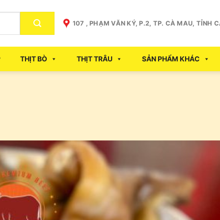
107 , PHẠM VĂN KÝ, P.2, TP. CÀ MAU, TỈNH 
P
THỊT BÒ
THỊT TRÂU
SẢN PHẨM KHÁC