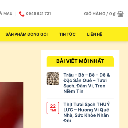
GIỎ HÀNG /
0
₫
CÀ MAU
0945 621 721
SẢN PHẨM ĐÓNG GÓI
TIN TỨC
LIÊN HỆ
BÀI VIẾT MỚI NHẤT
Trâu – Bò – Bê – Dê &
Đặc Sản Quê – Tươi
Sạch, Đậm Vị, Trọn
Niềm Tin
Thịt Tươi Sạch THUÝ
22
LỰC – Hương Vị Quê
Th8
Nhà, Sức Khỏe Nhân
Đôi