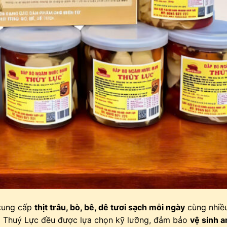
 cung cấp
thịt trâu, bò, bê, dê tươi sạch mỗi ngày
cùng nhiề
ại Thuý Lực đều được lựa chọn kỹ lưỡng, đảm bảo
vệ sinh a