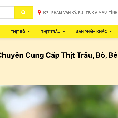
107 , PHẠM VĂN KÝ, P.2, TP. CÀ MAU, TỈN
P
THỊT BÒ
THỊT TRÂU
SẢN PHẨM KHÁC
huyên Cung Cấp Thịt Trâu, Bò, Bê