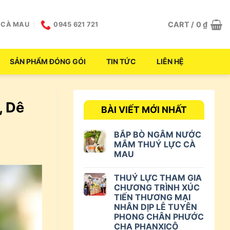
CART /
0
₫
H CÀ MAU
0945 621 721
SẢN PHẨM ĐÓNG GÓI
TIN TỨC
LIÊN HỆ
, Dê
BÀI VIẾT MỚI NHẤT
BẮP BÒ NGÂM NƯỚC
MẮM THUÝ LỰC CÀ
MAU
THUÝ LỰC THAM GIA
CHƯƠNG TRÌNH XÚC
TIẾN THƯƠNG MẠI
NHÂN DỊP LỄ TUYÊN
PHONG CHÂN PHƯỚC
CHA PHANXICÔ