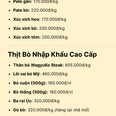
Pate gân:
170.000đ/kg
Pate bò:
220.000đ/kg
Xúc xích heo:
170.000đ/kg
Xúc xích bò:
200.000đ/kg
Xúc xích tôm:
200.000đ/kg
Thịt Bò Nhập Khẩu Cao Cấp
Thăn bò WagyuKo Steak:
605.000đ/kg
Lõi vai bò Mỹ:
460.000đ/kg
Bò cuộn (500g):
160.000đ/vỉ
Bò thẳng (500g):
160.000đ/vỉ
Ba rọi Úc:
320.000đ/kg
Gù bò:
320.000đ/kg
(hàng tại nhà mổ)