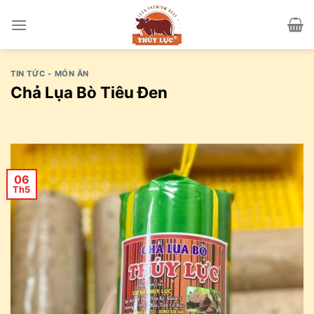
Skip
to
content
TIN TỨC - MÓN ĂN
Chả Lụa Bò Tiêu Đen
06
Th5