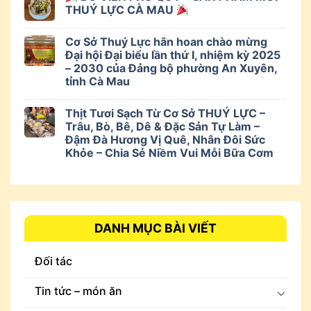
THUÝ LỰC CÀ MAU
Cơ Sở Thuý Lực hân hoan chào mừng
Đại hội Đại biểu lần thứ I, nhiệm kỳ 2025
– 2030 của Đảng bộ phường An Xuyên,
tỉnh Cà Mau
Thịt Tươi Sạch Từ Cơ Sở THUÝ LỰC –
Trâu, Bò, Bê, Dê & Đặc Sản Tự Làm –
Đậm Đà Hương Vị Quê, Nhân Đôi Sức
Khỏe – Chia Sẻ Niềm Vui Mỗi Bữa Cơm
DANH MỤC BÀI VIẾT
Đối tác
Tin tức – món ăn