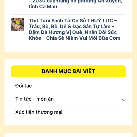
– 2030 của Đảng bộ phường An Xuyên,
tỉnh Cà Mau
Thịt Tươi Sạch Từ Cơ Sở THUÝ LỰC –
Trâu, Bò, Bê, Dê & Đặc Sản Tự Làm –
Đậm Đà Hương Vị Quê, Nhân Đôi Sức
Khỏe – Chia Sẻ Niềm Vui Mỗi Bữa Cơm
DANH MỤC BÀI VIẾT
Đối tác
Tin tức – món ăn
Xúc tiến thương mại