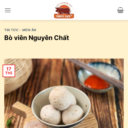
Skip
to
content
TIN TỨC - MÓN ĂN
Bò viên Nguyên Chất
17
Th5