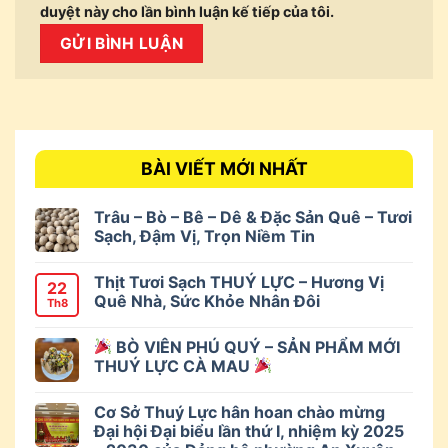
duyệt này cho lần bình luận kế tiếp của tôi.
BÀI VIẾT MỚI NHẤT
Trâu – Bò – Bê – Dê & Đặc Sản Quê – Tươi
Sạch, Đậm Vị, Trọn Niềm Tin
Thịt Tươi Sạch THUÝ LỰC – Hương Vị
22
Quê Nhà, Sức Khỏe Nhân Đôi
Th8
BÒ VIÊN PHÚ QUÝ – SẢN PHẨM MỚI
THUÝ LỰC CÀ MAU
Cơ Sở Thuý Lực hân hoan chào mừng
Đại hội Đại biểu lần thứ I, nhiệm kỳ 2025