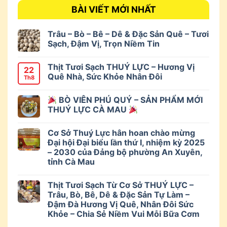
BÀI VIẾT MỚI NHẤT
Trâu – Bò – Bê – Dê & Đặc Sản Quê – Tươi
Sạch, Đậm Vị, Trọn Niềm Tin
Thịt Tươi Sạch THUÝ LỰC – Hương Vị
22
Quê Nhà, Sức Khỏe Nhân Đôi
Th8
BÒ VIÊN PHÚ QUÝ – SẢN PHẨM MỚI
THUÝ LỰC CÀ MAU
Cơ Sở Thuý Lực hân hoan chào mừng
Đại hội Đại biểu lần thứ I, nhiệm kỳ 2025
– 2030 của Đảng bộ phường An Xuyên,
tỉnh Cà Mau
Thịt Tươi Sạch Từ Cơ Sở THUÝ LỰC –
Trâu, Bò, Bê, Dê & Đặc Sản Tự Làm –
Đậm Đà Hương Vị Quê, Nhân Đôi Sức
Khỏe – Chia Sẻ Niềm Vui Mỗi Bữa Cơm