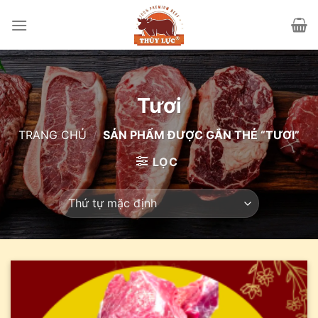
Skip
to
content
Tươi
TRANG CHỦ
/
SẢN PHẨM ĐƯỢC GẮN THẺ “TƯƠI”
LỌC