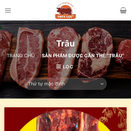
Skip
to
content
Trâu
TRANG CHỦ
/
SẢN PHẨM ĐƯỢC GẮN THẺ “TRÂU”
LỌC