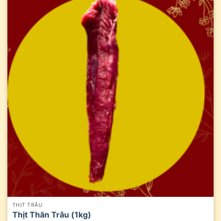
THỊT TRÂU
Thịt Thăn Trâu (1kg)