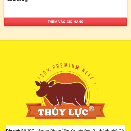
THÊM VÀO GIỎ HÀNG
Địa chỉ:
Số 107 , đường Phạm Văn Ký, phường 2, thành phố Cà