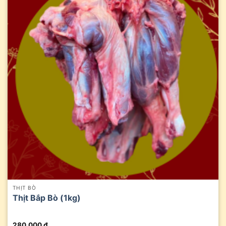
THỊT BÒ
Thịt Bắp Bò (1kg)
280.000
₫