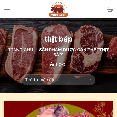
Skip
to
content
thịt bắp
TRANG CHỦ
/
SẢN PHẨM ĐƯỢC GẮN THẺ “THỊT
BẮP”
LỌC