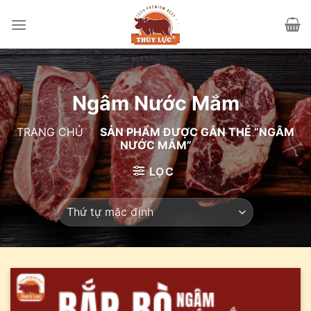
Skip
to
content
Ngâm Nước Mắm
TRANG CHỦ
/
SẢN PHẨM ĐƯỢC GẮN THẺ “NGÂM
NƯỚC MẮM”
LỌC