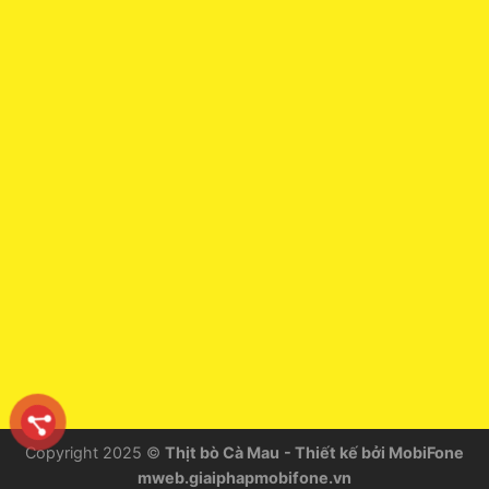
Copyright 2025 ©
Thịt bò Cà Mau
- Thiết kế bởi MobiFone
mweb.giaiphapmobifone.vn