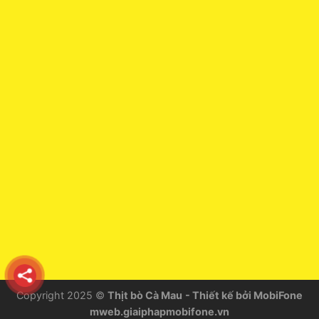
Copyright 2025 ©
Thịt bò Cà Mau
- Thiết kế bởi MobiFone
mweb.giaiphapmobifone.vn