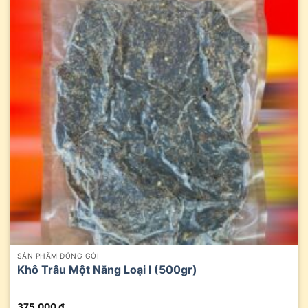
SẢN PHẨM ĐÓNG GÓI
Khô Trâu Một Nắng Loại I (500gr)
375.000
₫