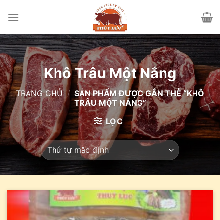
Skip
to
content
Khô Trâu Một Nắng
TRANG CHỦ
/
SẢN PHẨM ĐƯỢC GẮN THẺ “KHÔ
TRÂU MỘT NẮNG”
LỌC