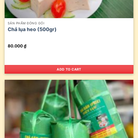
SẢN PHẨM ĐÓNG GÓI
Chả lụa heo (500gr)
80.000
₫
ADD TO CART