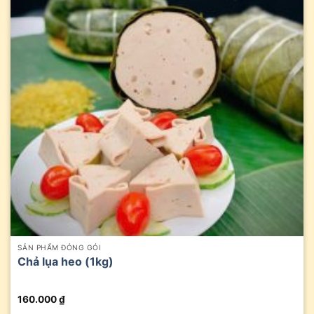
SẢN PHẨM ĐÓNG GÓI
Chả lụa heo (1kg)
160.000
₫