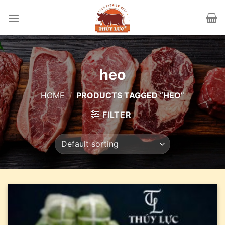
Skip
to
content
heo
HOME
/
PRODUCTS TAGGED “HEO”
FILTER