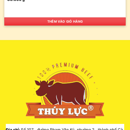
THÊM VÀO GIỎ HÀNG
Địa chỉ:
Số 107 , đường Phạm Văn Ký, phường 2, thành phố Cà