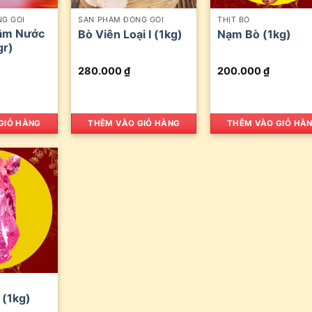
G GÓI
SẢN PHẨM ĐÓNG GÓI
THỊT BÒ
âm Nước
Bò Viên Loại I (1kg)
Nạm Bò (1kg)
r)
280.000
₫
200.000
₫
GIỎ HÀNG
THÊM VÀO GIỎ HÀNG
THÊM VÀO GIỎ HÀ
 (1kg)