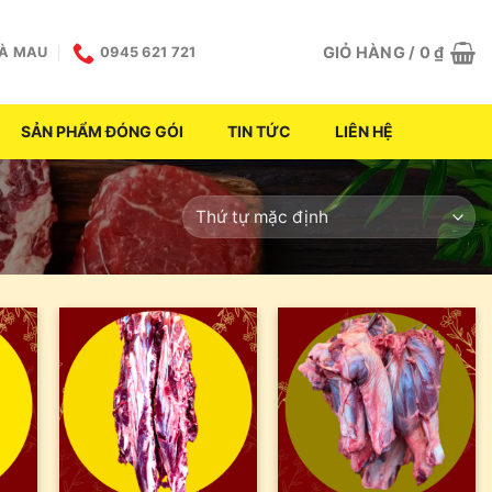
GIỎ HÀNG /
0
₫
CÀ MAU
0945 621 721
SẢN PHẨM ĐÓNG GÓI
TIN TỨC
LIÊN HỆ