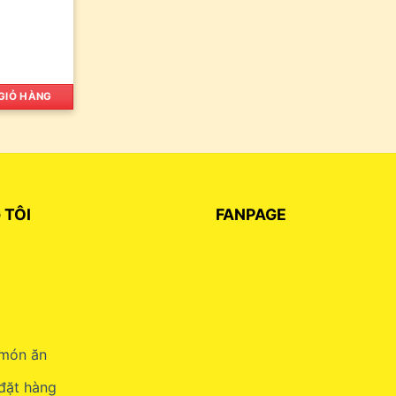
GIỎ HÀNG
 TÔI
FANPAGE
món ăn
đặt hàng