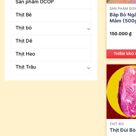
Sản phẩm OCOP
SẢN PHẨM ĐÓN
Thịt Bê
Bắp Bò Ng
Mắm (500g
Thịt bò
150.000
₫
Thịt Dê
Thịt Heo
THÊM VÀO 
Thịt Trâu
THỊT BÒ
Thịt Đùi Bò