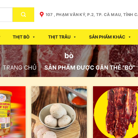
107 , PHẠM VĂN KÝ, P.2, TP. CÀ MAU, TỈNH 
P
THỊT BÒ
THỊT TRÂU
SẢN PHẨM KHÁC
bò
TRANG CHỦ
/
SẢN PHẨM ĐƯỢC GẮN THẺ “BÒ”