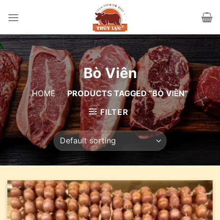
Skip
to
content
Bò Viên
HOME
/
PRODUCTS TAGGED “BÒ VIÊN”
FILTER