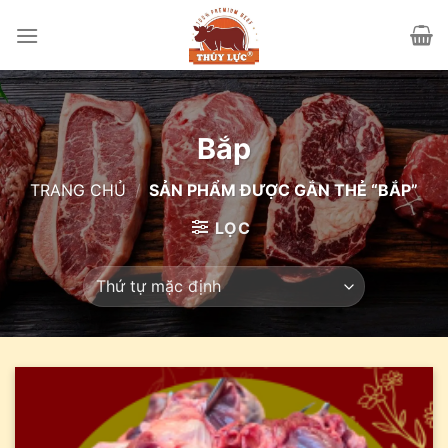
Skip
to
content
Bắp
TRANG CHỦ
/
SẢN PHẨM ĐƯỢC GẮN THẺ “BẮP”
LỌC