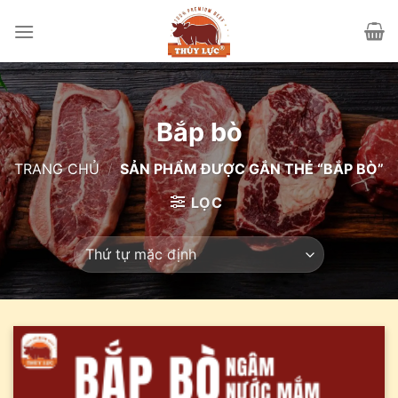
Skip
to
content
Bắp bò
TRANG CHỦ
/
SẢN PHẨM ĐƯỢC GẮN THẺ “BẮP BÒ”
LỌC