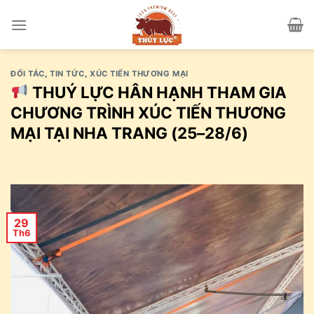
Skip
to
content
ĐỐI TÁC
,
TIN TỨC
,
XÚC TIẾN THƯƠNG MẠI
THUÝ LỰC HÂN HẠNH THAM GIA
CHƯƠNG TRÌNH XÚC TIẾN THƯƠNG
MẠI TẠI NHA TRANG (25–28/6)
29
Th6