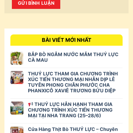
BÀI VIẾT MỚI NHẤT
BẮP BÒ NGÂM NƯỚC MẮM THUÝ LỰC
CÀ MAU
THUÝ LỰC THAM GIA CHƯƠNG TRÌNH
XÚC TIẾN THƯƠNG MẠI NHÂN DỊP LỄ
TUYÊN PHONG CHÂN PHƯỚC CHA
PHANXICÔ XAVIÊ TRƯƠNG BỬU DIỆP
THUÝ LỰC HÂN HẠNH THAM GIA
CHƯƠNG TRÌNH XÚC TIẾN THƯƠNG
MẠI TẠI NHA TRANG (25–28/6)
Cửa Hàng Thịt Bò THUÝ LỰC – Chuyên