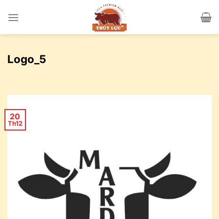
Skip
to
content
Logo_5
20
Th12