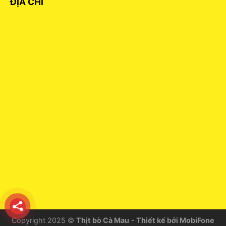
ĐỊA CHỈ
Copyright 2025 ©
Thịt bò Cà Mau
- Thiết kế bởi MobiFone