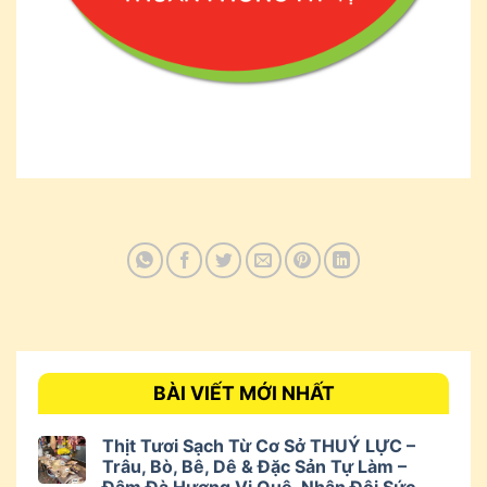
BÀI VIẾT MỚI NHẤT
Thịt Tươi Sạch Từ Cơ Sở THUÝ LỰC –
Trâu, Bò, Bê, Dê & Đặc Sản Tự Làm –
Đậm Đà Hương Vị Quê, Nhân Đôi Sức