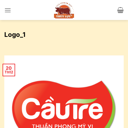
Skip
to
content
Logo_1
20
Th12