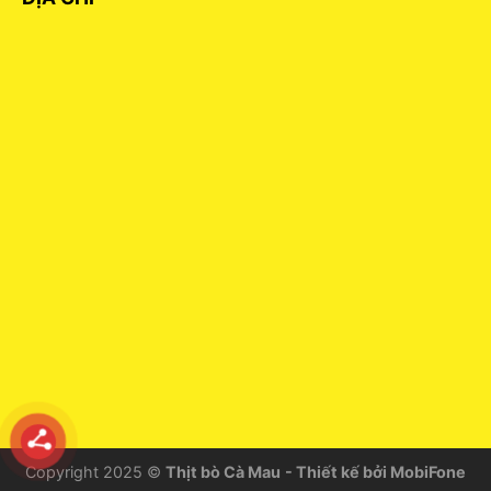
Copyright 2025 ©
Thịt bò Cà Mau
- Thiết kế bởi MobiFone