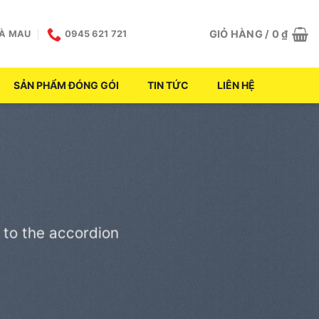
GIỎ HÀNG /
0
₫
CÀ MAU
0945 621 721
SẢN PHẨM ĐÓNG GÓI
TIN TỨC
LIÊN HỆ
 to the accordion