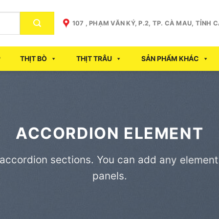
107 , PHẠM VĂN KÝ, P.2, TP. CÀ MAU, TỈNH 
P
THỊT BÒ
THỊT TRÂU
SẢN PHẨM KHÁC
ACCORDION ELEMENT
 accordion sections. You can add any element
panels.