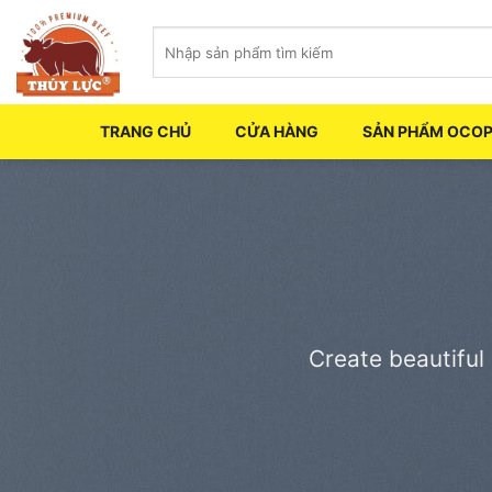
Skip
Tìm
to
kiếm:
content
TRANG CHỦ
CỬA HÀNG
SẢN PHẨM OCO
Create beautiful