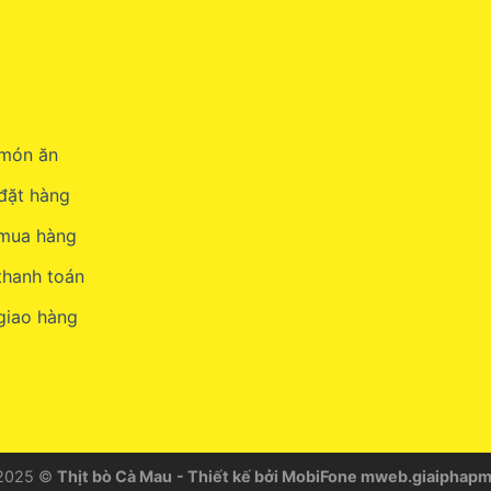
món ăn
đặt hàng
 mua hàng
thanh toán
giao hàng
 2025 ©
Thịt bò Cà Mau
- Thiết kế bởi MobiFone
mweb.giaiphapm